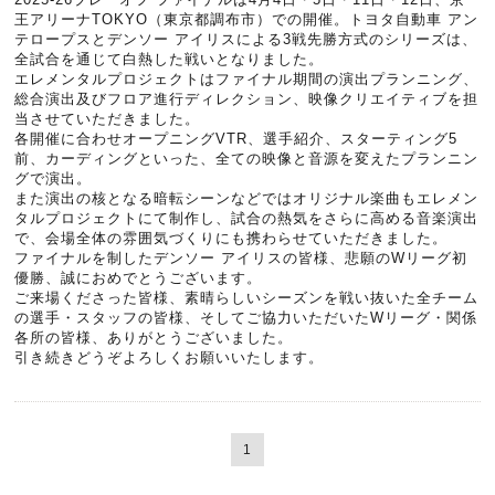
王アリーナTOKYO（東京都調布市）での開催。トヨタ自動車 アン
テロープスとデンソー アイリスによる3戦先勝方式のシリーズは、
全試合を通じて白熱した戦いとなりました。
エレメンタルプロジェクトはファイナル期間の演出プランニング、
総合演出及びフロア進行ディレクション、映像クリエイティブを担
当させていただきました。
各開催に合わせオープニングVTR、選手紹介、スターティング5
前、カーディングといった、全ての映像と音源を変えたプランニン
グで演出。
また演出の核となる暗転シーンなどではオリジナル楽曲もエレメン
タルプロジェクトにて制作し、試合の熱気をさらに高める音楽演出
で、会場全体の雰囲気づくりにも携わらせていただきました。
ファイナルを制したデンソー アイリスの皆様、悲願のWリーグ初
優勝、誠におめでとうございます。
ご来場くださった皆様、素晴らしいシーズンを戦い抜いた全チーム
の選手・スタッフの皆様、そしてご協力いただいたWリーグ・関係
各所の皆様、ありがとうございました。
引き続きどうぞよろしくお願いいたします。
1