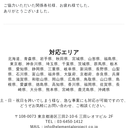
ご協力いただいた関係各社様、お疲れ様でした。
ありがとうございました。
対応エリア
北海道、青森県、岩手県、秋田県、宮城県、山形県、福島県、
東京都、神奈川県、埼玉県、千葉県、茨城県、群馬県、栃木
県、愛知県、静岡県、三重県、岐阜県、新潟県、長野県、山梨
県、石川県、富山県、福井県、大阪府、京都府、奈良県、兵庫
県、滋賀県、和歌山県、岡山県、広島県、鳥取県、山口県、島
根県、愛媛県、徳島県、高知県、香川県、福岡県、佐賀県、長
崎県、大分県、熊本県、宮崎県、鹿児島県、沖縄県
土・日・祝日を跨いでしまう様な、急な事案にも対応が可能ですので、
どうぞお気軽にお問い合わせ、ご相談ください。
〒108-0073 東京都港区三田2-10-6 三田レオマビル 2F
TEL：03-6450-1412
MAIL：info@elementalproject.co.jp