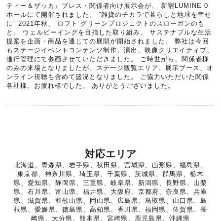
ティー＆ザッカ』プレス・関係者向け展示会が、 新宿LUMINE 0
ホールにて開催されました。 ”雑貨のチカラで暮らしと地球を幸せ
に” 2021年秋、 ロフト グリーンプロジェクトのスローガンのも
と、 ウェルビーイングを目指した取り組み、 サステナブルな生活
提案を企画・商品を通じての展開が開始されました。 弊社は今回
もステージイベントコンテンツ制作、演出、映像クリエイティブ、
進行管理にて参画させていただきました。 ご時世がら、関係者様
のみの来場となりましたが、ステージ観覧エリア、展示ブース、オ
ンライン視聴も含めて盛況となりました。 ご協力いただいた関係
各社様、お疲れ様でした。 ありがとうございました。
対応エリア
北海道、青森県、岩手県、秋田県、宮城県、山形県、福島県、
東京都、神奈川県、埼玉県、千葉県、茨城県、群馬県、栃木
県、愛知県、静岡県、三重県、岐阜県、新潟県、長野県、山梨
県、石川県、富山県、福井県、大阪府、京都府、奈良県、兵庫
県、滋賀県、和歌山県、岡山県、広島県、鳥取県、山口県、島
根県、愛媛県、徳島県、高知県、香川県、福岡県、佐賀県、長
崎県、大分県、熊本県、宮崎県、鹿児島県、沖縄県