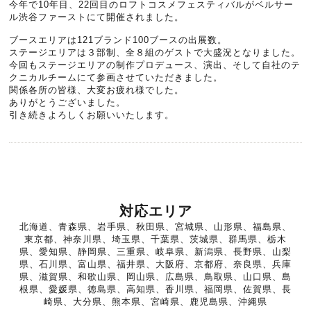
今年で10年目、22回目のロフトコスメフェスティバルがベルサー
ル渋谷ファーストにて開催されました。
ブースエリアは121ブランド100ブースの出展数。
ステージエリアは３部制、全８組のゲストで大盛況となりました。
今回もステージエリアの制作プロデュース、演出、そして自社のテ
クニカルチームにて参画させていただきました。
関係各所の皆様、大変お疲れ様でした。
ありがとうございました。
引き続きよろしくお願いいたします。
対応エリア
北海道、青森県、岩手県、秋田県、宮城県、山形県、福島県、
東京都、神奈川県、埼玉県、千葉県、茨城県、群馬県、栃木
県、愛知県、静岡県、三重県、岐阜県、新潟県、長野県、山梨
県、石川県、富山県、福井県、大阪府、京都府、奈良県、兵庫
県、滋賀県、和歌山県、岡山県、広島県、鳥取県、山口県、島
根県、愛媛県、徳島県、高知県、香川県、福岡県、佐賀県、長
崎県、大分県、熊本県、宮崎県、鹿児島県、沖縄県