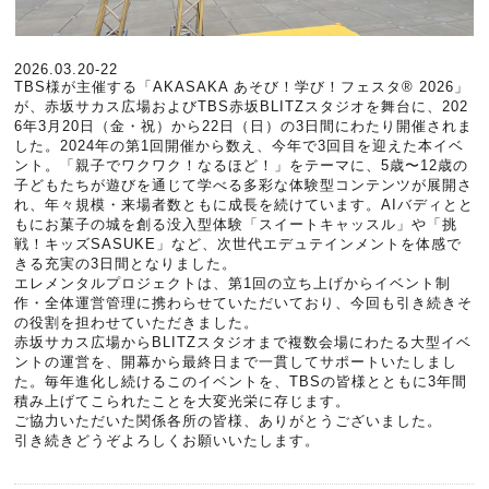
2026.03.20-22
TBS様が主催する「AKASAKA あそび！学び！フェスタ® 2026」
が、赤坂サカス広場およびTBS赤坂BLITZスタジオを舞台に、202
6年3月20日（金・祝）から22日（日）の3日間にわたり開催されま
した。2024年の第1回開催から数え、今年で3回目を迎えた本イベ
ント。「親子でワクワク！なるほど！」をテーマに、5歳〜12歳の
子どもたちが遊びを通じて学べる多彩な体験型コンテンツが展開さ
れ、年々規模・来場者数ともに成長を続けています。AIバディとと
もにお菓子の城を創る没入型体験「スイートキャッスル」や「挑
戦！キッズSASUKE」など、次世代エデュテインメントを体感で
きる充実の3日間となりました。
エレメンタルプロジェクトは、第1回の立ち上げからイベント制
作・全体運営管理に携わらせていただいており、今回も引き続きそ
の役割を担わせていただきました。
赤坂サカス広場からBLITZスタジオまで複数会場にわたる大型イベ
ントの運営を、開幕から最終日まで一貫してサポートいたしまし
た。毎年進化し続けるこのイベントを、TBSの皆様とともに3年間
積み上げてこられたことを大変光栄に存じます。
ご協力いただいた関係各所の皆様、ありがとうございました。
引き続きどうぞよろしくお願いいたします。