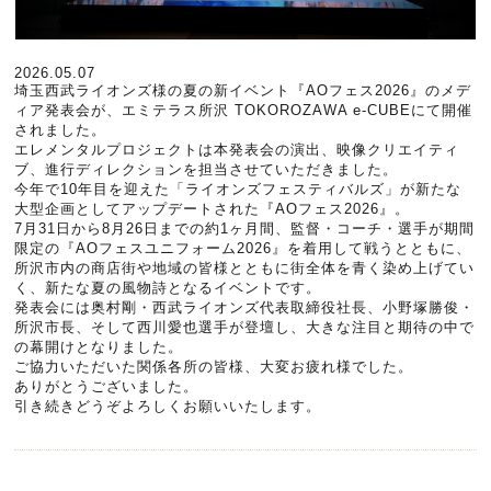
2026.05.07
埼玉西武ライオンズ様の夏の新イベント『AOフェス2026』のメデ
ィア発表会が、エミテラス所沢 TOKOROZAWA e-CUBEにて開催
されました。
エレメンタルプロジェクトは本発表会の演出、映像クリエイティ
ブ、進行ディレクションを担当させていただきました。
今年で10年目を迎えた「ライオンズフェスティバルズ」が新たな
大型企画としてアップデートされた『AOフェス2026』。
7月31日から8月26日までの約1ヶ月間、監督・コーチ・選手が期間
限定の『AOフェスユニフォーム2026』を着用して戦うとともに、
所沢市内の商店街や地域の皆様とともに街全体を青く染め上げてい
く、新たな夏の風物詩となるイベントです。
発表会には奥村剛・西武ライオンズ代表取締役社長、小野塚勝俊・
所沢市長、そして西川愛也選手が登壇し、大きな注目と期待の中で
の幕開けとなりました。
ご協力いただいた関係各所の皆様、大変お疲れ様でした。
ありがとうございました。
引き続きどうぞよろしくお願いいたします。