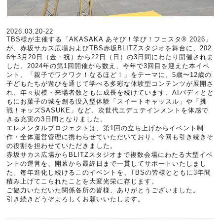
2026.03.20-22
TBS様が主催する「AKASAKA あそび！学び！フェスタ® 2026」
が、赤坂サカス広場およびTBS赤坂BLITZスタジオを舞台に、202
6年3月20日（金・祝）から22日（日）の3日間にわたり開催されま
した。2024年の第1回開催から数え、今年で3回目を迎えた本イベ
ント。「親子でワクワク！なるほど！」をテーマに、5歳〜12歳の
子どもたちが遊びを通じて学べる多彩な体験型コンテンツが展開さ
れ、年々規模・来場者数ともに成長を続けています。AIバディとと
もにお菓子の城を創る没入型体験「スイートキャッスル」や「挑
戦！キッズSASUKE」など、次世代エデュテインメントを体感で
きる充実の3日間となりました。
エレメンタルプロジェクトは、第1回の立ち上げからイベント制
作・全体運営管理に携わらせていただいており、今回も引き続きそ
の役割を担わせていただきました。
赤坂サカス広場からBLITZスタジオまで複数会場にわたる大型イベ
ントの運営を、開幕から最終日まで一貫してサポートいたしまし
た。毎年進化し続けるこのイベントを、TBSの皆様とともに3年間
積み上げてこられたことを大変光栄に存じます。
ご協力いただいた関係各所の皆様、ありがとうございました。
引き続きどうぞよろしくお願いいたします。