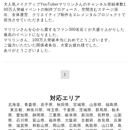
大人気メイクアップYouTuberマリリンさんのチャンネル登録者数1
00万人突破イベントの制作プロデュース、空間含むステージ演
出、全体運営、クリエイティブ制作をエレメンタルプロジェクトで
担当させていただきました。
マリリンさんを心から愛するファン300名近くが大盛り上がりした
最高のイベントになりました。
マリリンさん、100万人突破本当におめでとうございます。
ご協力いただいた関係者各位、大変お疲れ様でした。
ありがとうございました。
1
対応エリア
北海道、青森県、岩手県、秋田県、宮城県、山形県、福島県、
東京都、神奈川県、埼玉県、千葉県、茨城県、群馬県、栃木
県、愛知県、静岡県、三重県、岐阜県、新潟県、長野県、山梨
県、石川県、富山県、福井県、大阪府、京都府、奈良県、兵庫
県、滋賀県、和歌山県、岡山県、広島県、鳥取県、山口県、島